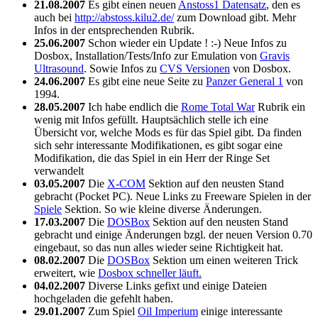
21.08.2007
Es gibt einen neuen
Anstoss1 Datensatz
, den es
auch bei
http://abstoss.kilu2.de/
zum Download gibt. Mehr
Infos in der entsprechenden Rubrik.
25.06.2007
Schon wieder ein Update ! :-) Neue Infos zu
Dosbox, Installation/Tests/Info zur Emulation von
Gravis
Ultrasound
. Sowie Infos zu
CVS Versionen
von Dosbox.
24.06.2007
Es gibt eine neue Seite zu
Panzer General 1
von
1994.
28.05.2007
Ich habe endlich die
Rome Total War
Rubrik ein
wenig mit Infos gefüllt. Hauptsächlich stelle ich eine
Übersicht vor, welche Mods es für das Spiel gibt. Da finden
sich sehr interessante Modifikationen, es gibt sogar eine
Modifikation, die das Spiel in ein Herr der Ringe Set
verwandelt
03.05.2007
Die
X-COM
Sektion auf den neusten Stand
gebracht (Pocket PC). Neue Links zu Freeware Spielen in der
Spiele
Sektion. So wie kleine diverse Änderungen.
17.03.2007
Die
DOSBox
Sektion auf den neusten Stand
gebracht und einige Änderungen bzgl. der neuen Version 0.70
eingebaut, so das nun alles wieder seine Richtigkeit hat.
08.02.2007
Die
DOSBox
Sektion um einen weiteren Trick
erweitert, wie
Dosbox schneller läuft.
04.02.2007
Diverse Links gefixt und einige Dateien
hochgeladen die gefehlt haben.
29.01.2007
Zum Spiel
Oil Imperium
einige interessante