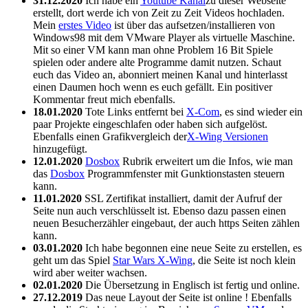
31.12.2020
Ich habe ein
Youtube Kanal
zu dieser Webseite
erstellt, dort werde ich von Zeit zu Zeit Videos hochladen.
Mein
erstes Video
ist über das aufsetzen/installieren von
Windows98 mit dem VMware Player als virtuelle Maschine.
Mit so einer VM kann man ohne Problem 16 Bit Spiele
spielen oder andere alte Programme damit nutzen. Schaut
euch das Video an, abonniert meinen Kanal und hinterlasst
einen Daumen hoch wenn es euch gefällt. Ein positiver
Kommentar freut mich ebenfalls.
18.01.2020
Tote Links entfernt bei
X-Com
, es sind wieder ein
paar Projekte eingeschlafen oder haben sich aufgelöst.
Ebenfalls einen Grafikvergleich der
X-Wing Versionen
hinzugefügt.
12.01.2020
Dosbox
Rubrik erweitert um die Infos, wie man
das
Dosbox
Programmfenster mit Gunktionstasten steuern
kann.
11.01.2020
SSL Zertifikat installiert, damit der Aufruf der
Seite nun auch verschlüsselt ist. Ebenso dazu passen einen
neuen Besucherzähler eingebaut, der auch https Seiten zählen
kann.
03.01.2020
Ich habe begonnen eine neue Seite zu erstellen, es
geht um das Spiel
Star Wars X-Wing
, die Seite ist noch klein
wird aber weiter wachsen.
02.01.2020
Die Übersetzung in Englisch ist fertig und online.
27.12.2019
Das neue Layout der Seite ist online ! Ebenfalls