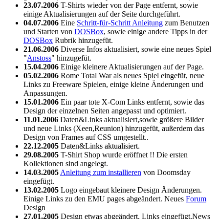
23.07.2006
T-Shirts wieder von der Page entfernt, sowie
einige Aktualisierungen auf der Seite durchgeführt.
04.07.2006
Eine
Schritt-für-Schritt Anleitung
zum Benutzen
und Starten von
DOSBox
, sowie einige andere Tipps in der
DOSBox
Rubrik hinzugefüt.
21.06.2006
Diverse Infos aktualisiert, sowie eine neues Spiel
"
Anstoss
" hinzugefüt.
15.04.2006
Einige kleinere Aktualisierungen auf der Page.
05.02.2006
Rome Total War als neues Spiel eingefüt, neue
Links zu Freeware Spielen, einige kleine Änderungen und
Anpassungen.
15.01.2006
Ein paar tote X-Com Links entfernt, sowie das
Design der einzelnen Seiten angepasst und optimiert.
11.01.2006
Daten&Links aktualisiert,sowie größere Bilder
und neue Links (Xeen,Reunion) hinzugefüt, außerdem das
Design von Frames auf CSS umgestellt..
22.12.2005
Daten&Links aktualisiert.
29.08.2005
T-Shirt Shop wurde eröffnet !! Die ersten
Kollektionen sind angelegt.
14.03.2005
Anleitung zum installieren
von Doomsday
eingefügt.
13.02.2005
Logo eingebaut kleinere Design Änderungen.
Einige Links zu den EMU pages abgeändert. Neues
Forum
Design
27.01.2005
Design etwas abgeändert, Links eingefügt,News