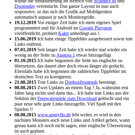
wurde die Strukturierung im Bereich von
ScummVM
und
Doomsday
vereinfacht. Das ganze Layout ist nun auch
responsive, so das sich die Grafik auf Mobilgeräten
automatisch anpasst je nach Monitorgröße.
19.12.2019
Vor einiger Zeit habe ich mein eigenes Spiel
programmiert und für Android im
Google Playstore
veröffentlicht, probiert
Kakti
unbedingt aus !.
15.06.2019
Ich habe einige Tippfehler ausgebessert sowie tote
Links entfernt.
07.01.2019
Seit langer Zeit habe ich wieder mal wieder ein
wenig an der Seite zu
Anstoss 1
etwas hinzugefügt
01.10.2015
Ich habe begonnen die Seite ins englische zu
übersetzen, das dauert aber doch etwas länger als gedacht.
Ebenfalls habe ich begonnen die zahlreichen Tippfehler im
deutschen Text zu korrigieren.
21.08.2015
Tote Links zu
Dosboxfrontends
bereinigt.
08.08.2015
Zwei Updates an einem Tag ? Ja, wahnsinn erst
Jahre lang nichts und dann das... Ich habe tote Links aus der
Sektion der
Freewarespiele zum Download
gelöscht und ein
paar neue sehr gute Links hinzugefüt. Viel Spaß mit den
Spielen !!
08.08.2015
www.angryflo.de
lebt weiter, es wird in den
nächsten Monaten auch neue Links und Artikel geben, wann
genau kann ich noch nicht sagen, eine englische Übersetzung
ist auch geplant.