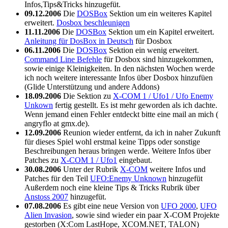
Infos,Tips&Tricks hinzugefüt.
09.12.2006
Die
DOSBox
Sektion um ein weiteres Kapitel
erweitert.
Dosbox beschleunigen
11.11.2006
Die
DOSBox
Sektion um ein Kapitel erweitert.
Anleitung für DosBox in Deutsch
für Dosbox
06.11.2006
Die
DOSBox
Sektion ein wenig erweitert.
Command Line Befehle
für Dosbox sind hinzugekommen,
sowie einige Kleinigkeiten. In den nächsten Wochen werde
ich noch weitere interessante Infos über Dosbox hinzufüen
(Glide Unterstützung und andere Addons)
18.09.2006
Die Sektion zu
X-COM 1 / Ufo1 / Ufo Enemy
Unkown
fertig gestellt. Es ist mehr geworden als ich dachte.
Wenn jemand einen Fehler entdeckt bitte eine mail an mich (
angryflo at gmx.de).
12.09.2006
Reunion wieder entfernt, da ich in naher Zukunft
für dieses Spiel wohl erstmal keine Tipps oder sonstige
Beschreibungen heraus bringen werde. Weitere Infos über
Patches zu
X-COM 1 / Ufo1
eingebaut.
30.08.2006
Unter der Rubrik
X-COM
weitere Infos und
Patches für den Teil
UFO:Enemy Unknown
hinzugefüt
Außerdem noch eine kleine Tips & Tricks Rubrik über
Anstoss 2007
hinzugefüt.
07.08.2006
Es gibt eine neue Version von
UFO 2000
,
UFO
Alien Invasion
, sowie sind wieder ein paar X-COM Projekte
gestorben (X:Com LastHope, XCOM.NET, TALON)