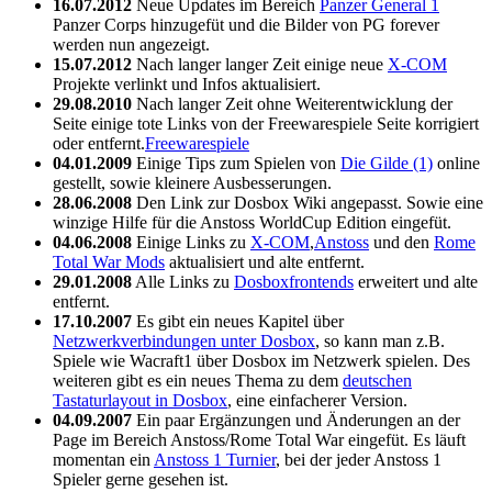
16.07.2012
Neue Updates im Bereich
Panzer General 1
Panzer Corps hinzugefüt und die Bilder von PG forever
werden nun angezeigt.
15.07.2012
Nach langer langer Zeit einige neue
X-COM
Projekte verlinkt und Infos aktualisiert.
29.08.2010
Nach langer Zeit ohne Weiterentwicklung der
Seite einige tote Links von der Freewarespiele Seite korrigiert
oder entfernt.
Freewarespiele
04.01.2009
Einige Tips zum Spielen von
Die Gilde (1)
online
gestellt, sowie kleinere Ausbesserungen.
28.06.2008
Den Link zur Dosbox Wiki angepasst. Sowie eine
winzige Hilfe für die Anstoss WorldCup Edition eingefüt.
04.06.2008
Einige Links zu
X-COM
,
Anstoss
und den
Rome
Total War Mods
aktualisiert und alte entfernt.
29.01.2008
Alle Links zu
Dosboxfrontends
erweitert und alte
entfernt.
17.10.2007
Es gibt ein neues Kapitel über
Netzwerkverbindungen unter Dosbox
, so kann man z.B.
Spiele wie Wacraft1 über Dosbox im Netzwerk spielen. Des
weiteren gibt es ein neues Thema zu dem
deutschen
Tastaturlayout in Dosbox
, eine einfacherer Version.
04.09.2007
Ein paar Ergänzungen und Änderungen an der
Page im Bereich Anstoss/Rome Total War eingefüt. Es läuft
momentan ein
Anstoss 1 Turnier
, bei der jeder Anstoss 1
Spieler gerne gesehen ist.